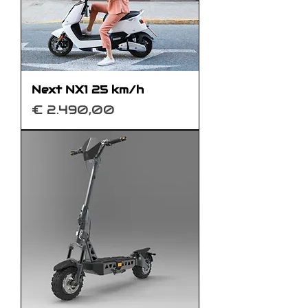
Next NX1 25 km/h
Preis
€ 2.490,00